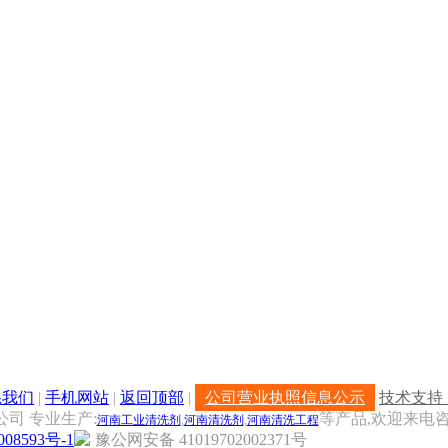
系我们
|
手机网站
|
返回顶部
|
公司营业执照信息公示
技术支持
公司 专业生产:
等产品,欢迎来电咨
河南工业清洗剂
,
河南清洗剂
,
河南清洗工程
08593号-1
豫公网安备 41019702002371号