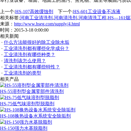
草行业设备、墙面、地面上的油污、焦化物、烟尘等顽固污渍以
上一个:
HS-107高效缓蚀剂
下一个:
HS-601工业设备不冻液
相关标签;
河南工业清洗剂
,
河南清洗剂
,
河南清洗工程
,
HS—16
来源：
http://www.hseg.com/supply/4.html
时间：2015-3-18 0:00:00
相关新闻
·
什么方法能很好的除工业除水垢
·
工业清洗剂都有哪些化学成分？
·
工业清洗剂有哪些种类？
·
清洗剂该怎么使用？
·
工业清洗剂都有哪些特性？
·
工业清洗剂的类型
相关产品
HS-55溶剂型金属零部件清洗剂
HS-75低气味溶剂型脱脂剂
HS-108换热设备水系统安全除垢剂
HS-150强力水基脱脂剂