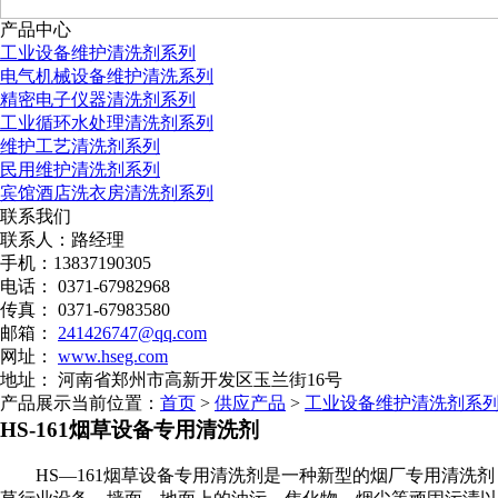
产品中心
工业设备维护清洗剂系列
电气机械设备维护清洗系列
精密电子仪器清洗剂系列
工业循环水处理清洗剂系列
维护工艺清洗剂系列
民用维护清洗剂系列
宾馆酒店洗衣房清洗剂系列
联系我们
联系人：路经理
手机：13837190305
电话： 0371-67982968
传真： 0371-67983580
邮箱：
241426747@qq.com
网址：
www.hseg.com
地址： 河南省郑州市高新开发区玉兰街16号
产品展示
当前位置：
首页
>
供应产品
>
工业设备维护清洗剂系
HS-161烟草设备专用清洗剂
HS—
161
烟草设备专用清洗剂是一种新型的烟厂专用清洗剂