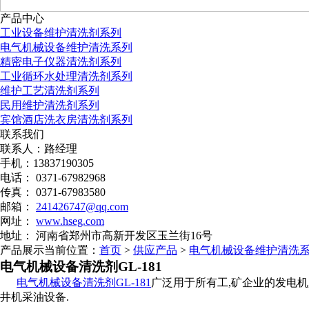
产品中心
工业设备维护清洗剂系列
电气机械设备维护清洗系列
精密电子仪器清洗剂系列
工业循环水处理清洗剂系列
维护工艺清洗剂系列
民用维护清洗剂系列
宾馆酒店洗衣房清洗剂系列
联系我们
联系人：路经理
手机：13837190305
电话： 0371-67982968
传真： 0371-67983580
邮箱：
241426747@qq.com
网址：
www.hseg.com
地址： 河南省郑州市高新开发区玉兰街16号
产品展示
当前位置：
首页
>
供应产品
>
电气机械设备维护清洗
电气机械设备清洗剂GL-181
电气机械设备清洗剂GL-181
广泛用于所有工,矿企业的发电机,
井机采油设备.