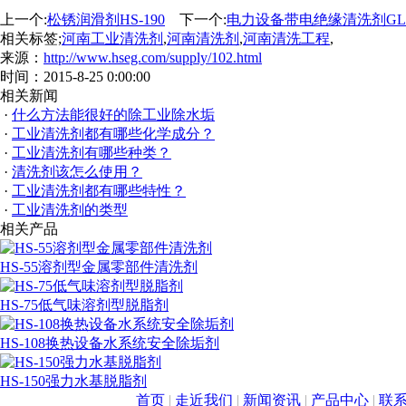
上一个:
松锈润滑剂HS-190
下一个:
电力设备带电绝缘清洗剂GL-
相关标签;
河南工业清洗剂
,
河南清洗剂
,
河南清洗工程
,
来源：
http://www.hseg.com/supply/102.html
时间：2015-8-25 0:00:00
相关新闻
·
什么方法能很好的除工业除水垢
·
工业清洗剂都有哪些化学成分？
·
工业清洗剂有哪些种类？
·
清洗剂该怎么使用？
·
工业清洗剂都有哪些特性？
·
工业清洗剂的类型
相关产品
HS-55溶剂型金属零部件清洗剂
HS-75低气味溶剂型脱脂剂
HS-108换热设备水系统安全除垢剂
HS-150强力水基脱脂剂
首页
|
走近我们
|
新闻资讯
|
产品中心
|
联