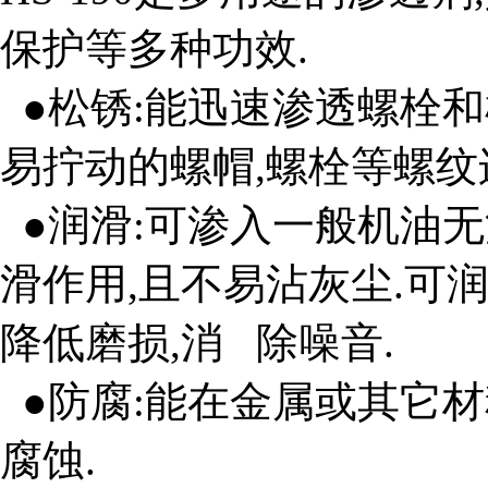
保护等多种功效.
●松锈:能迅速渗透螺栓和
易拧动的螺帽,螺栓等螺纹
●润滑:可渗入一般机油无
滑作用,且不易沾灰尘.可润
降低磨损,消 除噪音.
●防腐:能在金属或其它材
腐蚀.